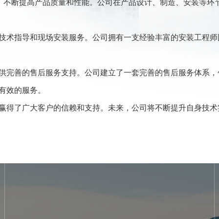
念，不断提高产品质量和性能。公司在产品设计、制造、安装等环
技术指导和现场安装服务。公司拥有一支经验丰富的安装工程师
供完善的售后服务支持。公司建立了一套完善的售后服务体系，
有效的服务。
赢得了广大客户的信赖和支持。未来，公司将不断提升自身技术