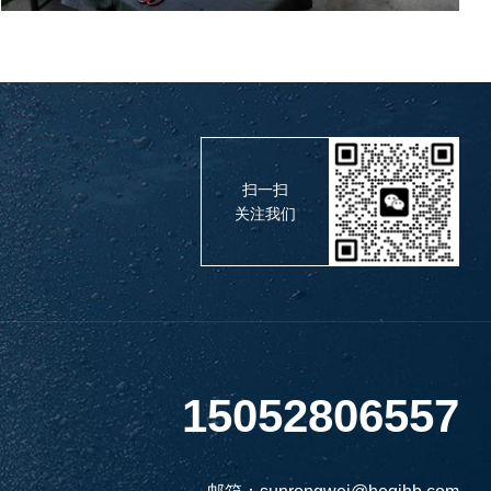
扫一扫
关注我们
15052806557