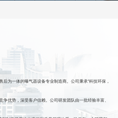
售后为一体的曝气器设备专业制造商。公司秉承“科技环保，
竞争优势，深受客户信赖。公司研发团队由一批经验丰富、