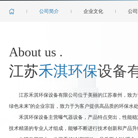
公司简介
企业文化
公司
About us .
江苏
禾淇环保
设备
江苏禾淇环保设备有限公司位于美丽的江苏泰州，致力
绿色未来”的企业宗旨，致力于为客户提供高品质的环保水
禾淇环保设备主营曝气器设备，产品特点突出，性能稳
技术精湛的专业人才组成，能够不断进行技术创新和产品升