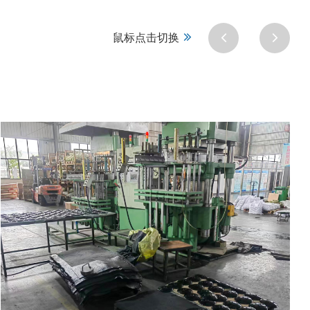
鼠标点击切换