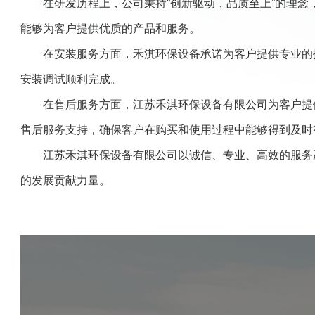
在研发历程上，公司秉持“创新驱动，品质至上”的理
能够为客户提供优质的产品和服务。
在安装服务方面，禾淇环保设备承诺为客户提供专业的
安装调试顺利完成。
在售后服务方面，江苏禾淇环保设备有限公司为客户提
售后服务支持，确保客户在购买和使用过程中能够得到及时
江苏禾淇环保设备有限公司以诚信、专业、高效的服务
的发展贡献力量。