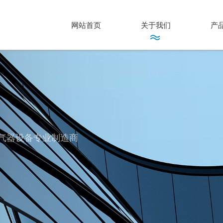
网站首页
关于我们
产
气器设备专业制造商