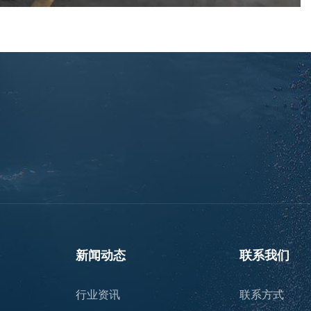
新闻动态
联系我们
行业资讯
联系方式