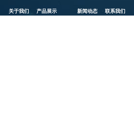
关于我们
产品展示
新闻动态
联系我们
公司简介
管式曝气器
行业资讯
联系方式
企业文化
盘式曝气器
企业新闻
在线留言
公司环境
旋流曝气器
可提升曝气器
可抽拉软管曝气器
15052806557